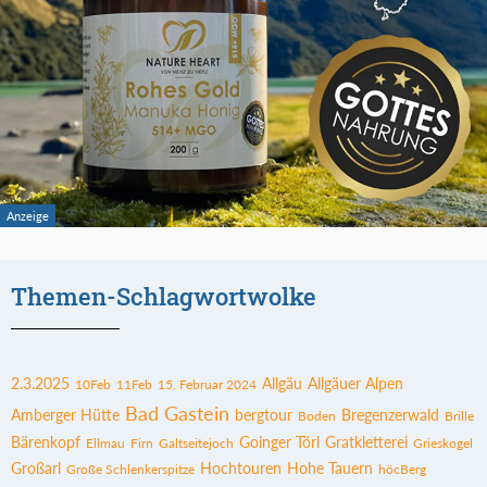
Themen-Schlagwortwolke
2.3.2025
Allgäu
Allgäuer Alpen
10Feb
11Feb
15. Februar 2024
Bad Gastein
Amberger Hütte
bergtour
Bregenzerwald
Boden
Brille
Bärenkopf
Goinger Törl
Gratkletterei
Ellmau
Firn
Galtseitejoch
Grieskogel
Großarl
Hochtouren
Hohe Tauern
Große Schlenkerspitze
höcBerg