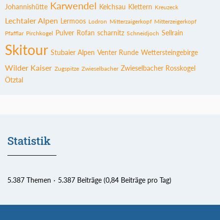
Karwendel
Johannishütte
Kelchsau
Klettern
Kreuzeck
Lechtaler Alpen
Lermoos
Lodron
Mitterzaigerkopf
Mitterzeigerkopf
Pulver
Rofan
scharnitz
Sellrain
Pfafflar
Pirchkogel
Schneidjoch
Skitour
Stubaier Alpen
Venter Runde
Wettersteingebirge
Wilder Kaiser
Zwieselbacher Rosskogel
Zugspitze
Zwieselbacher
Ötztal
Statistik
5.387 Themen
5.387 Beiträge (0,84 Beiträge pro Tag)