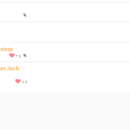
stein
1
der Joch
1