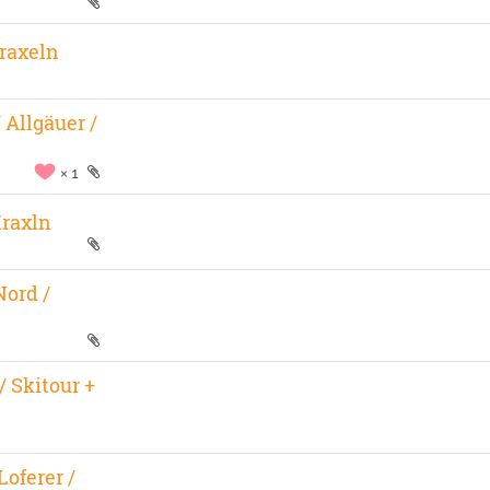
Kraxeln
 Allgäuer /
1
Kraxln
Nord /
/ Skitour +
Loferer /