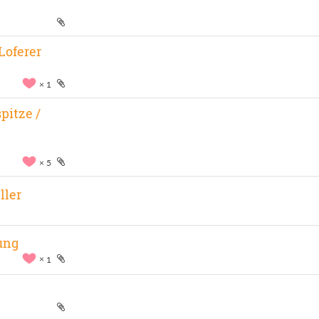
 Loferer
1
pitze /
5
ller
ung
1