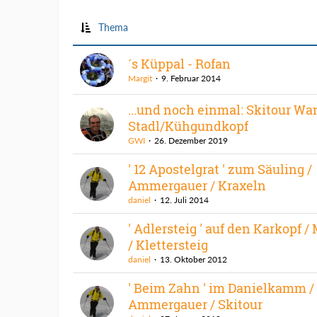
Thema
´s Küppal - Rofan
Margit
9. Februar 2014
...und noch einmal: Skitour W
Stadl/Kühgundkopf
GWI
26. Dezember 2019
' 12 Apostelgrat ' zum Säuling /
Ammergauer / Kraxeln
daniel
12. Juli 2014
' Adlersteig ' auf den Karkopf 
/ Klettersteig
daniel
13. Oktober 2012
' Beim Zahn ' im Danielkamm /
Ammergauer / Skitour