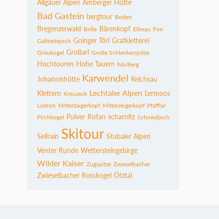
Allgäuer Alpen
Amberger Hütte
Bad Gastein
bergtour
Boden
Bregenzerwald
Bärenkopf
Brille
Ellmau
Firn
Goinger Törl
Gratkletterei
Galtseitejoch
Großarl
Grieskogel
Große Schlenkerspitze
Hochtouren
Hohe Tauern
höcBerg
Karwendel
Johannishütte
Kelchsau
Lechtaler Alpen
Klettern
Lermoos
Kreuzeck
Lodron
Mitterzaigerkopf
Mitterzeigerkopf
Pfafflar
Pulver
Rofan
scharnitz
Pirchkogel
Schneidjoch
Skitour
Sellrain
Stubaier Alpen
Venter Runde
Wettersteingebirge
Wilder Kaiser
Zugspitze
Zwieselbacher
Zwieselbacher Rosskogel
Ötztal