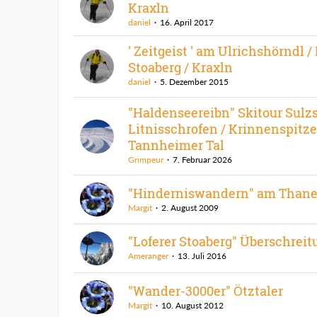
Kraxln
daniel
16. April 2017
' Zeitgeist ' am Ulrichshörndl /
Stoaberg / Kraxln
daniel
5. Dezember 2015
"Haldenseereibn" Skitour Sulzs
Litnisschrofen / Krinnenspitze
Tannheimer Tal
Grimpeur
7. Februar 2026
"Hinderniswandern" am Thane
Margit
2. August 2009
"Loferer Stoaberg" Überschreit
Ameranger
13. Juli 2016
"Wander-3000er" Ötztaler
Margit
10. August 2012