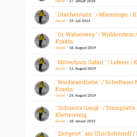
daniel
27. Januar 2018
' Drachentanz ' / Mieminger / 
daniel
19. Juli 2014
' Gr. Walserweg ' / Widderstein /
Kraxln
daniel
18. August 2019
' Mitterhorn Safari ' / Loferer / 
daniel
11. August 2019
' Nordwandliebe ' / Scheffauer 
Kraxln
daniel
24. August 2019
' Schuasta Gangl ' / Steinplatte 
Klettersteig
daniel
18. Januar 2015
' Zeitgeist ' am Ulrichshörndl / 