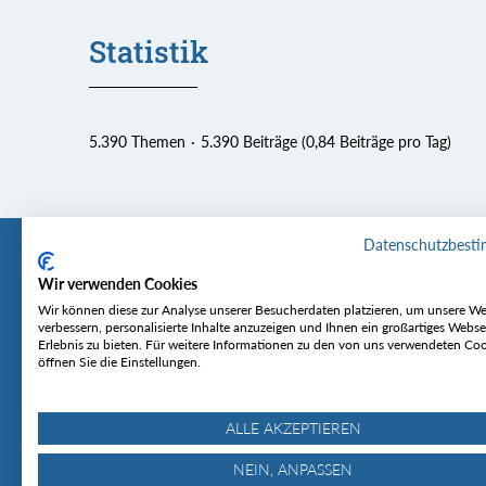
Statistik
5.390 Themen
5.390 Beiträge (0,84 Beiträge pro Tag)
Datenschutzbest
Wir verwenden Cookies
Tourentipp
Service
Wir können diese zur Analyse unserer Besucherdaten platzieren, um unsere We
verbessern, personalisierte Inhalte anzuzeigen und Ihnen ein großartiges Webse
Erlebnis zu bieten. Für weitere Informationen zu den von uns verwendeten Co
Über uns
Wetter & Lawine
öffnen Sie die Einstellungen.
Touren
Bergjournal
Hütten
Gipfelkonferenz
MyTourentipp
ALLE AKZEPTIEREN
NEIN, ANPASSEN