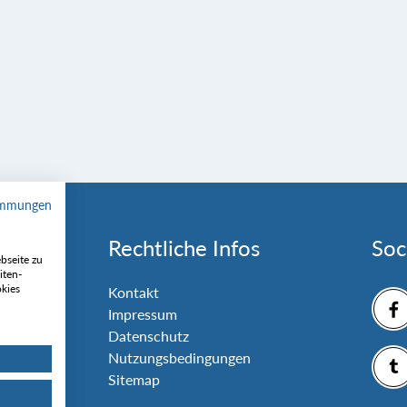
immungen
Rechtliche Infos
Soc
bseite zu
iten-
okies
nlage
Kontakt
Impressum
Datenschutz
Nutzungsbedingungen
Sitemap