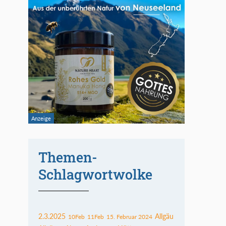
Themen-
Schlagwortwolke
2.3.2025
Allgäu
10Feb
11Feb
15. Februar 2024