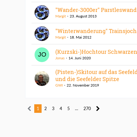
"Wander-3000er" Parstleswand
Margit
23. August 2013
"Winterwanderung" Trainsjoch
Margit
18. Mai 2012
(Kurzski-)Hochtour Schwarzen
Jonas
14. Juni 2020
(Pisten-)Skitour auf das Seefel
und die Seefelder Spitze
GWI
22. November 2019
1
2
3
4
5
…
270