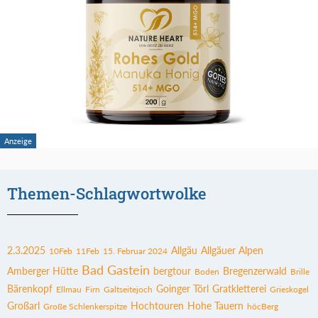
Themen-Schlagwortwolke
2.3.2025
Allgäu
Allgäuer Alpen
10Feb
11Feb
15. Februar 2024
Bad Gastein
Amberger Hütte
bergtour
Bregenzerwald
Boden
Brille
Bärenkopf
Goinger Törl
Gratkletterei
Ellmau
Firn
Galtseitejoch
Grieskogel
Großarl
Hochtouren
Hohe Tauern
Große Schlenkerspitze
höcBerg