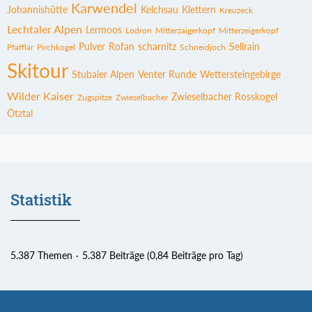
Karwendel
Johannishütte
Kelchsau
Klettern
Kreuzeck
Lechtaler Alpen
Lermoos
Lodron
Mitterzaigerkopf
Mitterzeigerkopf
Pulver
Rofan
scharnitz
Sellrain
Pfafflar
Pirchkogel
Schneidjoch
Skitour
Stubaier Alpen
Venter Runde
Wettersteingebirge
Wilder Kaiser
Zwieselbacher Rosskogel
Zugspitze
Zwieselbacher
Ötztal
Statistik
5.387 Themen
5.387 Beiträge (0,84 Beiträge pro Tag)