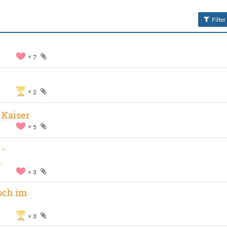
Filter
7
2
 Kaiser
5
 -
n
3
hoch im
3