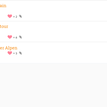
rain
2
tour
6
xer Alpen
5