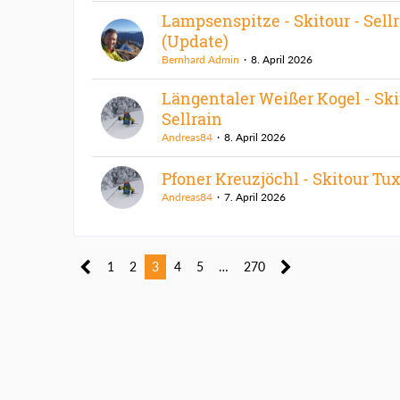
Lampsenspitze - Skitour - Sell
(Update)
Bernhard Admin
8. April 2026
Längentaler Weißer Kogel - Ski
Sellrain
Andreas84
8. April 2026
Pfoner Kreuzjöchl - Skitour Tu
Andreas84
7. April 2026
1
2
3
4
5
…
270