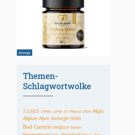
Themen-
Schlagwortwolke
2.3.2025
Allgäu
10Feb
11Feb
15. Februar 2024
Allgäuer Alpen
Amberger Hütte
Bad Gastein
bergtour
Boden
Bregenzerwald
Bärenkopf
Brille
Ellmau
Firn