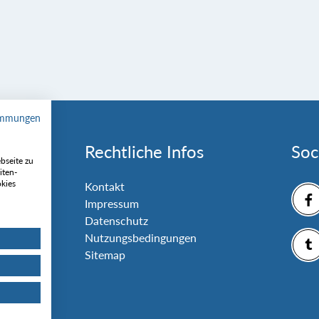
immungen
Rechtliche Infos
Soc
bseite zu
iten-
okies
nlage
Kontakt
Impressum
Datenschutz
Nutzungsbedingungen
Sitemap