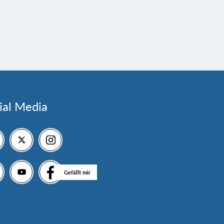
ial Media
Gefällt mir