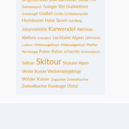
Goinger Törl
Gratkletterei
Galtseitejoch
Großarl
Grieskogel
Große Schlenkerspitze
Hochtouren
Hohe Tauern
höcBerg
Karwendel
Johannishütte
Kelchsau
Lechtaler Alpen
Klettern
Lermoos
Kreuzeck
Lodron
Mitterzaigerkopf
Mitterzeigerkopf
Pfafflar
Pulver
Rofan
scharnitz
Pirchkogel
Schneidjoch
Skitour
Sellrain
Stubaier Alpen
Venter Runde
Wettersteingebirge
Wilder Kaiser
Zugspitze
Zwieselbacher
Zwieselbacher Rosskogel
Ötztal