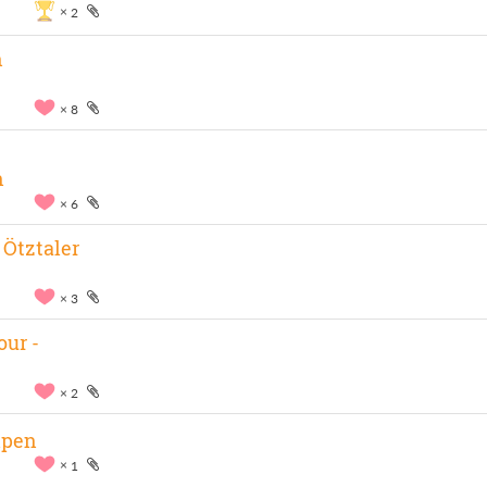
2
n
8
n
6
 Ötztaler
3
our -
2
lpen
1