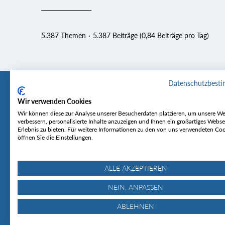
5.387 Themen
5.387 Beiträge (0,84 Beiträge pro Tag)
Datenschutzbest
Wir verwenden Cookies
Tourentipp
Service
Wir können diese zur Analyse unserer Besucherdaten platzieren, um unsere We
verbessern, personalisierte Inhalte anzuzeigen und Ihnen ein großartiges Webse
Erlebnis zu bieten. Für weitere Informationen zu den von uns verwendeten Co
Über uns
Wetter & Lawine
öffnen Sie die Einstellungen.
Touren
Bergjournal
Hütten
Gipfelkonferenz
MyTourentipp
ALLE AKZEPTIEREN
NEIN, ANPASSEN
ABLEHNEN
© Tourentipp.com 2025