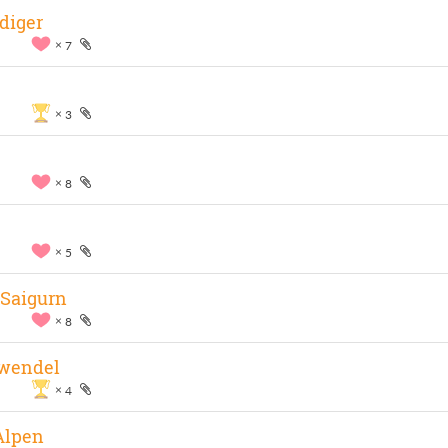
diger
7
3
8
5
-Saigurn
8
rwendel
4
 Alpen