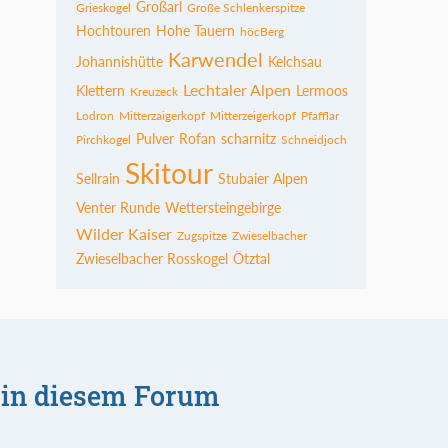
Großarl
Grieskogel
Große Schlenkerspitze
Hochtouren
Hohe Tauern
höcBerg
Karwendel
Johannishütte
Kelchsau
Lechtaler Alpen
Klettern
Lermoos
Kreuzeck
Lodron
Mitterzaigerkopf
Mitterzeigerkopf
Pfafflar
Pulver
Rofan
scharnitz
Pirchkogel
Schneidjoch
Skitour
Sellrain
Stubaier Alpen
Venter Runde
Wettersteingebirge
Wilder Kaiser
Zugspitze
Zwieselbacher
Zwieselbacher Rosskogel
Ötztal
 in diesem Forum