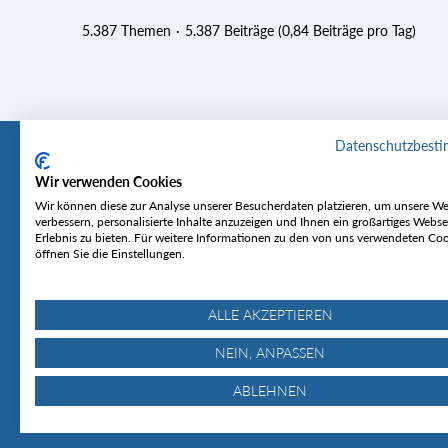
5.387 Themen
5.387 Beiträge (0,84 Beiträge pro Tag)
Datenschutzbest
Wir verwenden Cookies
Tourentipp
Service
Wir können diese zur Analyse unserer Besucherdaten platzieren, um unsere We
verbessern, personalisierte Inhalte anzuzeigen und Ihnen ein großartiges Webse
Erlebnis zu bieten. Für weitere Informationen zu den von uns verwendeten Co
Über uns
Wetter & Lawine
öffnen Sie die Einstellungen.
Touren
Bergjournal
Hütten
Gipfelkonferenz
MyTourentipp
ALLE AKZEPTIEREN
NEIN, ANPASSEN
ABLEHNEN
© Tourentipp.com 2025