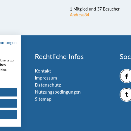
1 Mitglied und 37 Besucher
Andreas84
immungen
Rechtliche Infos
Soc
bseite zu
iten-
okies
nlage
Kontakt
Impressum
Datenschutz
Nutzungsbedingungen
Sitemap