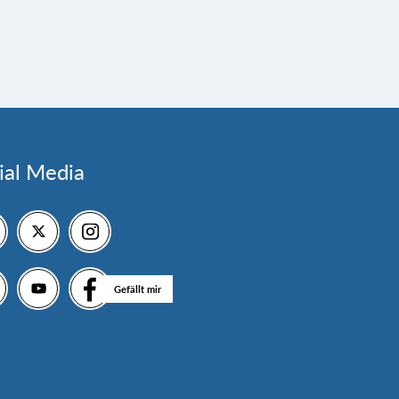
ial Media
Gefällt mir