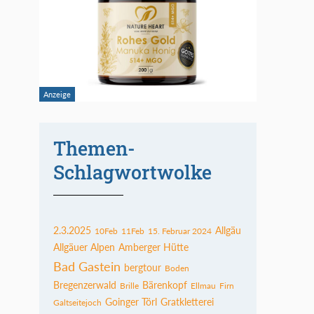
Themen-
Schlagwortwolke
2.3.2025
Allgäu
10Feb
11Feb
15. Februar 2024
Allgäuer Alpen
Amberger Hütte
Bad Gastein
bergtour
Boden
Bregenzerwald
Bärenkopf
Brille
Ellmau
Firn
Goinger Törl
Gratkletterei
Galtseitejoch