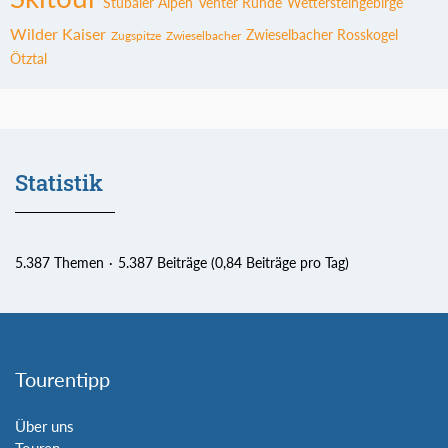
Stubaier Alpen
Venter Runde
Wettersteingebirge
Wilder Kaiser
Zwieselbacher Rosskogel
Zugspitze
Zwieselbacher
Ötztal
Statistik
5.387 Themen
5.387 Beiträge (0,84 Beiträge pro Tag)
Tourentipp
Über uns
Touren