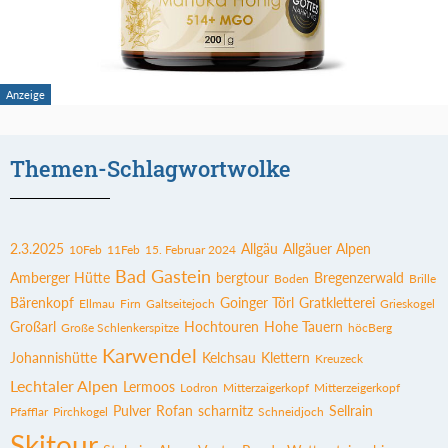
Themen-Schlagwortwolke
2.3.2025
Allgäu
Allgäuer Alpen
10Feb
11Feb
15. Februar 2024
Bad Gastein
Amberger Hütte
bergtour
Bregenzerwald
Boden
Brille
Bärenkopf
Goinger Törl
Gratkletterei
Ellmau
Firn
Galtseitejoch
Grieskogel
Großarl
Hochtouren
Hohe Tauern
Große Schlenkerspitze
höcBerg
Karwendel
Johannishütte
Kelchsau
Klettern
Kreuzeck
Lechtaler Alpen
Lermoos
Lodron
Mitterzaigerkopf
Mitterzeigerkopf
Pulver
Rofan
scharnitz
Sellrain
Pfafflar
Pirchkogel
Schneidjoch
Skitour