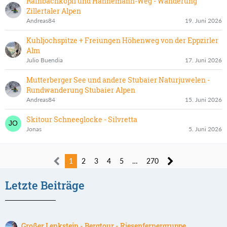
Rainbachköpfl und Hannemann-Weg - Wanderung
Zillertaler Alpen
Andreas84
19. Juni 2026
Kuhljochspitze + Freiungen Höhenweg von der Eppzirler
Alm
Julio Buendia
17. Juni 2026
Mutterberger See und andere Stubaier Naturjuwelen -
Rundwanderung Stubaier Alpen
Andreas84
15. Juni 2026
Skitour Schneeglocke - Silvretta
Jonas
5. Juni 2026
1
2
3
4
5
…
270
Letzte Beiträge
Großer Lenkstein - Bergtour - Riesenfernergruppe