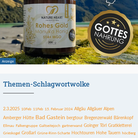
Themen-Schlagwortwolke
2.3.2025
Allgäu
Allgäuer Alpen
10Feb
11Feb
15. Februar 2024
Bad Gastein
Amberger Hütte
bergtour
Bregenzerwald
Bärenkopf
Goinger Törl
Gratkletterei
Ellmau
Falkengruppe
Galtseitejoch
gartnerwand
Großarl
Hochtouren
Hohe Tauern
Grieskogel
Grüne-Rinn-Scharte
höcBerg