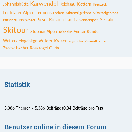
Karwendel
Johannishütte
Kelchsau
Klettern
Kreuzeck
Lechtaler Alpen
Lermoos
Lodron
Mitterzaigerkopf
Mitterzeigerkopf
Pulver
Rofan
scharnitz
Sellrain
Pfitschtal
Pirchkogel
Schneidjoch
Skitour
Stubaier Alpen
Venter Runde
Teichalm
Wilder Kaiser
Wettersteingebirge
Zugspitze
Zwieselbacher
Zwieselbacher Rosskogel
Ötztal
Statistik
5.386 Themen
5.386 Beiträge (0,84 Beiträge pro Tag)
Benutzer online in diesem Forum