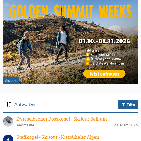
Antworten
Filter
Zwieselbacher Rosskogel - Skitour Sellrain
Andreas84
20. März 2026
Staffkogel - Skitour - Kitzbüheler Alpen