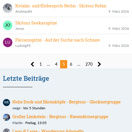
Kotalm- und Klobenjoch-Reibn - Skitour Rofan
Andreas84
9. März 2026
Skitour Seekarspitze
Jonas
9. März 2026
Pleisenspitze - Auf der Suche nach Schnee
Ludwig95
9. März 2026
1
…
4
5
6
…
270
Letzte Beiträge
Hohe Dock und Bärenköpfe - Bergtour - Glocknergruppe
wege
Vor 5 Stunden
Großer Lenkstein - Bergtour - Riesenfernergruppe
Martin
Freitag, 13:05
Lago di Lares - Wanderung Adamello