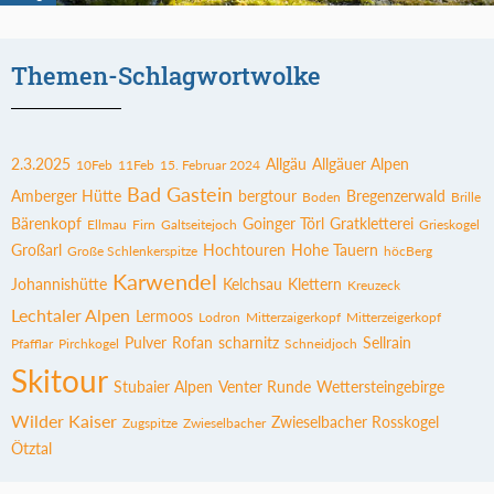
Themen-Schlagwortwolke
2.3.2025
Allgäu
Allgäuer Alpen
10Feb
11Feb
15. Februar 2024
Bad Gastein
Amberger Hütte
bergtour
Bregenzerwald
Boden
Brille
Bärenkopf
Goinger Törl
Gratkletterei
Ellmau
Firn
Galtseitejoch
Grieskogel
Großarl
Hochtouren
Hohe Tauern
Große Schlenkerspitze
höcBerg
Karwendel
Johannishütte
Kelchsau
Klettern
Kreuzeck
Lechtaler Alpen
Lermoos
Lodron
Mitterzaigerkopf
Mitterzeigerkopf
Pulver
Rofan
scharnitz
Sellrain
Pfafflar
Pirchkogel
Schneidjoch
Skitour
Stubaier Alpen
Venter Runde
Wettersteingebirge
Wilder Kaiser
Zwieselbacher Rosskogel
Zugspitze
Zwieselbacher
Ötztal