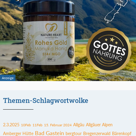
Themen-Schlagwortwolke
2.3.2025
Allgäu
Allgäuer Alpen
10Feb
11Feb
15. Februar 2024
Bad Gastein
Amberger Hütte
bergtour
Bregenzerwald
Bärenkopf