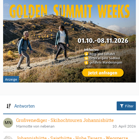
Antworten
Filter
Großvenediger - Skihochtouren Johannishütte
Marmotte von nebenan
10. April 2026
Johannishütte - Sajathütte - Hohe Tauern - Wegsperre