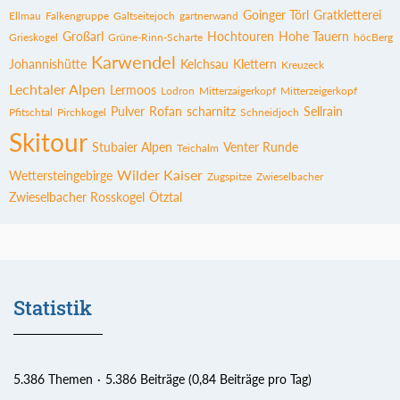
Goinger Törl
Gratkletterei
Ellmau
Falkengruppe
Galtseitejoch
gartnerwand
Großarl
Hochtouren
Hohe Tauern
Grieskogel
Grüne-Rinn-Scharte
höcBerg
Karwendel
Johannishütte
Kelchsau
Klettern
Kreuzeck
Lechtaler Alpen
Lermoos
Lodron
Mitterzaigerkopf
Mitterzeigerkopf
Pulver
Rofan
scharnitz
Sellrain
Pfitschtal
Pirchkogel
Schneidjoch
Skitour
Stubaier Alpen
Venter Runde
Teichalm
Wilder Kaiser
Wettersteingebirge
Zugspitze
Zwieselbacher
Zwieselbacher Rosskogel
Ötztal
Statistik
5.386 Themen
5.386 Beiträge (0,84 Beiträge pro Tag)