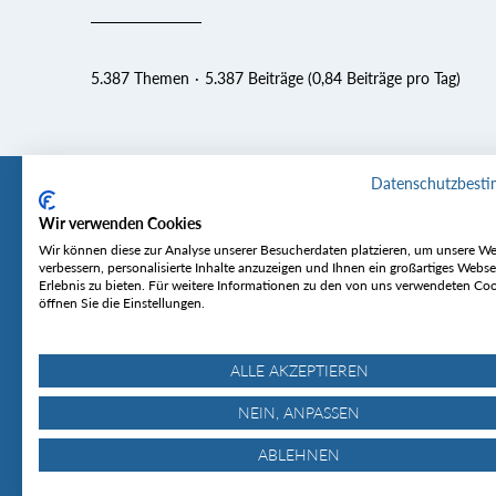
5.387 Themen
5.387 Beiträge (0,84 Beiträge pro Tag)
Datenschutzbest
Wir verwenden Cookies
Tourentipp
Service
Wir können diese zur Analyse unserer Besucherdaten platzieren, um unsere We
verbessern, personalisierte Inhalte anzuzeigen und Ihnen ein großartiges Webse
Erlebnis zu bieten. Für weitere Informationen zu den von uns verwendeten Co
Über uns
Wetter & Lawine
öffnen Sie die Einstellungen.
Touren
Bergjournal
Hütten
Gipfelkonferenz
MyTourentipp
ALLE AKZEPTIEREN
NEIN, ANPASSEN
ABLEHNEN
© Tourentipp.com 2025