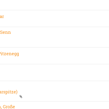
ar
 Senn
Pitzenegg
arspitze)
, Große