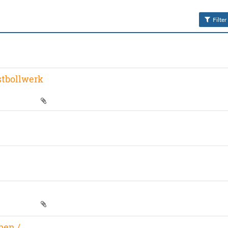
Filter
tbollwerk
pen /