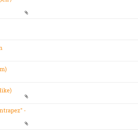
m
0m)
ike)
ntrapez" -