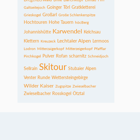
Goinger Törl
Gratkletterei
Galtseitejoch
Großarl
Grieskogel
Große Schlenkerspitze
Hochtouren
Hohe Tauern
höcBerg
Karwendel
Johannishütte
Kelchsau
Lechtaler Alpen
Klettern
Lermoos
Kreuzeck
Lodron
Mitterzaigerkopf
Mitterzeigerkopf
Pfafflar
Pulver
Rofan
scharnitz
Pirchkogel
Schneidjoch
Skitour
Sellrain
Stubaier Alpen
Venter Runde
Wettersteingebirge
Wilder Kaiser
Zugspitze
Zwieselbacher
Zwieselbacher Rosskogel
Ötztal