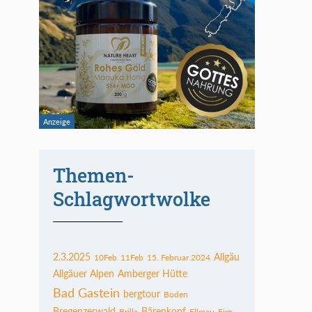
Themen-
Schlagwortwolke
2.3.2025
Allgäu
10Feb
11Feb
15. Februar 2024
Allgäuer Alpen
Amberger Hütte
Bad Gastein
bergtour
Boden
Bregenzerwald
Bärenkopf
Brille
Ellmau
Firn