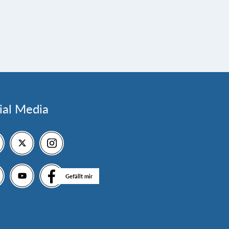
ial Media
Gefällt mir