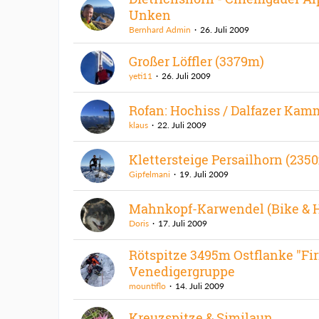
Unken
Bernhard Admin
26. Juli 2009
Großer Löffler (3379m)
yeti11
26. Juli 2009
Rofan: Hochiss / Dalfazer Kam
klaus
22. Juli 2009
Klettersteige Persailhorn (235
Gipfelmani
19. Juli 2009
Mahnkopf-Karwendel (Bike & H
Doris
17. Juli 2009
Rötspitze 3495m Ostflanke "Fir
Venedigergruppe
mountiflo
14. Juli 2009
Kreuzspitze & Similaun