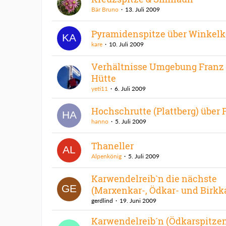
Bär Bruno
13. Juli 2009
Pyramidenspitze über Winkelk
kare
10. Juli 2009
Verhältnisse Umgebung Franz
Hütte
yeti11
6. Juli 2009
Hochschrutte (Plattberg) über 
hanno
5. Juli 2009
Thaneller
Alpenkönig
5. Juli 2009
Karwendelreib`n die nächste
(Marxenkar-, Ödkar- und Birkk
gerdlind
19. Juni 2009
Karwendelreib´n (Ödkarspitzen