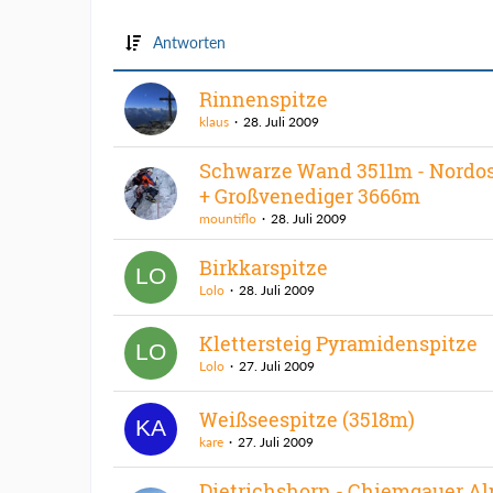
Antworten
Rinnenspitze
klaus
28. Juli 2009
Schwarze Wand 3511m - Nordos
+ Großvenediger 3666m
mountiflo
28. Juli 2009
Birkkarspitze
Lolo
28. Juli 2009
Klettersteig Pyramidenspitze
Lolo
27. Juli 2009
Weißseespitze (3518m)
kare
27. Juli 2009
Dietrichshorn - Chiemgauer Al