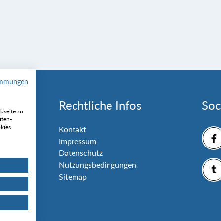
immungen
Rechtliche Infos
Soc
bseite zu
iten-
okies
nlage
Kontakt
Impressum
Datenschutz
Nutzungsbedingungen
Sitemap