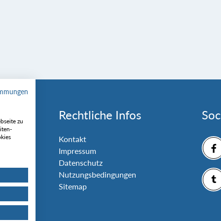
immungen
Rechtliche Infos
Soc
bseite zu
iten-
okies
nlage
Kontakt
Impressum
Datenschutz
Nutzungsbedingungen
Sitemap