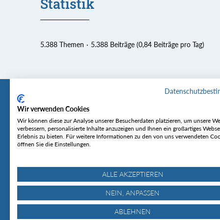
Statistik
5.388 Themen
5.388 Beiträge (0,84 Beiträge pro Tag)
Datenschutzbest
Wir verwenden Cookies
Tourentipp
Service
Wir können diese zur Analyse unserer Besucherdaten platzieren, um unsere We
verbessern, personalisierte Inhalte anzuzeigen und Ihnen ein großartiges Webse
Erlebnis zu bieten. Für weitere Informationen zu den von uns verwendeten Co
Über uns
Wetter & Lawine
öffnen Sie die Einstellungen.
Touren
Bergjournal
Hütten
Gipfelkonferenz
MyTourentipp
ALLE AKZEPTIEREN
NEIN, ANPASSEN
ABLEHNEN