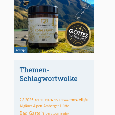
Themen-
Schlagwortwolke
2.3.2025
Allgäu
10Feb
11Feb
15. Februar 2024
Allgäuer Alpen
Amberger Hütte
Bad Gastein
bergtour
Boden