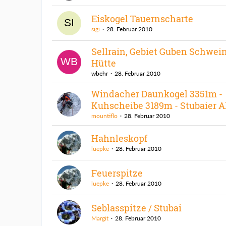
Eiskogel Tauernscharte
sigi
28. Februar 2010
Sellrain, Gebiet Guben Schwein
Hütte
wbehr
28. Februar 2010
Windacher Daunkogel 3351m -
Kuhscheibe 3189m - Stubaier 
mountiflo
28. Februar 2010
Hahnleskopf
luepke
28. Februar 2010
Feuerspitze
luepke
28. Februar 2010
Seblasspitze / Stubai
Margit
28. Februar 2010