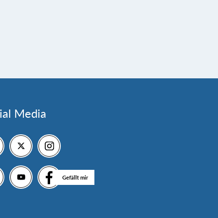
ial Media
Gefällt mir