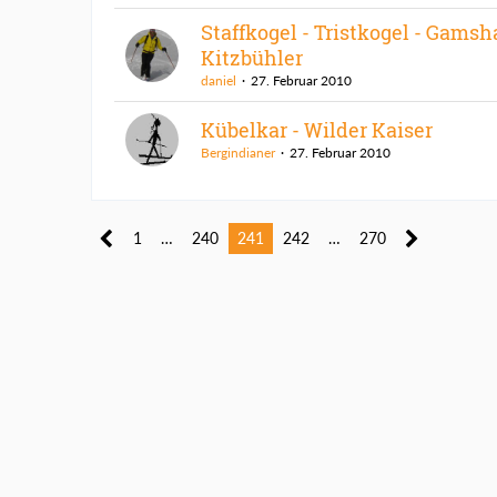
Staffkogel - Tristkogel - Gamsh
Kitzbühler
daniel
27. Februar 2010
Kübelkar - Wilder Kaiser
Bergindianer
27. Februar 2010
1
…
240
241
242
…
270