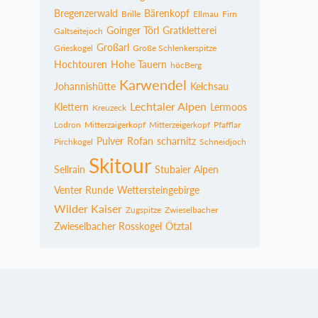
Bregenzerwald
Bärenkopf
Brille
Ellmau
Firn
Goinger Törl
Gratkletterei
Galtseitejoch
Großarl
Grieskogel
Große Schlenkerspitze
Hochtouren
Hohe Tauern
höcBerg
Karwendel
Johannishütte
Kelchsau
Lechtaler Alpen
Klettern
Lermoos
Kreuzeck
Lodron
Mitterzaigerkopf
Mitterzeigerkopf
Pfafflar
Pulver
Rofan
scharnitz
Pirchkogel
Schneidjoch
Skitour
Sellrain
Stubaier Alpen
Venter Runde
Wettersteingebirge
Wilder Kaiser
Zugspitze
Zwieselbacher
Zwieselbacher Rosskogel
Ötztal