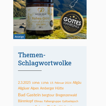
Themen-
Schlagwortwolke
2.3.2025
Allgäu
10Feb
11Feb
15. Februar 2024
Allgäuer Alpen
Amberger Hütte
Bad Gastein
bergtour
Bregenzerwald
Bärenkopf
Ellmau
Falkengruppe
Galtseitejoch