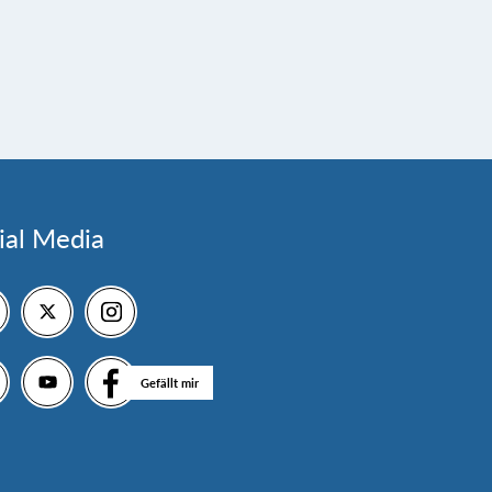
ial Media
Gefällt mir