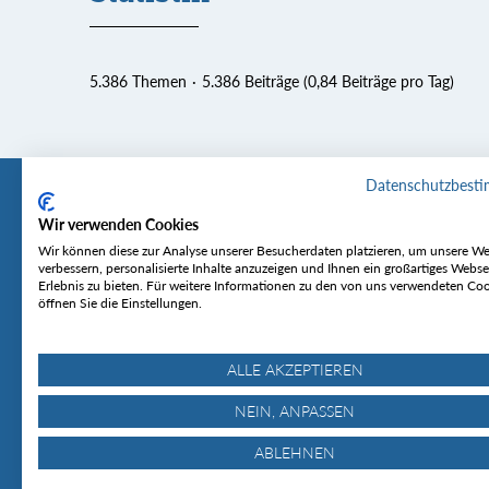
5.386 Themen
5.386 Beiträge (0,84 Beiträge pro Tag)
Datenschutzbest
Wir verwenden Cookies
Tourentipp
Service
Wir können diese zur Analyse unserer Besucherdaten platzieren, um unsere We
verbessern, personalisierte Inhalte anzuzeigen und Ihnen ein großartiges Webse
Erlebnis zu bieten. Für weitere Informationen zu den von uns verwendeten Co
Über uns
Wetter & Lawine
öffnen Sie die Einstellungen.
Touren
Bergjournal
Hütten
Gipfelkonferenz
MyTourentipp
ALLE AKZEPTIEREN
NEIN, ANPASSEN
ABLEHNEN
© Tourentipp.com 2025