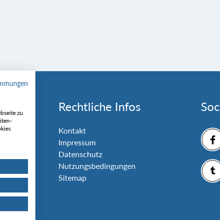
immungen
Rechtliche Infos
Soc
bseite zu
iten-
okies
nlage
Kontakt
Impressum
Datenschutz
Nutzungsbedingungen
Sitemap