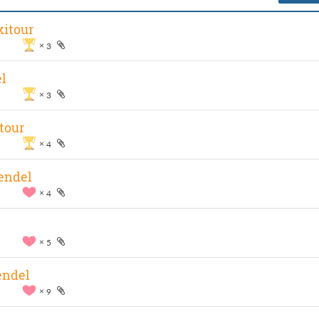
kitour
3
l
3
tour
4
endel
4
5
endel
9