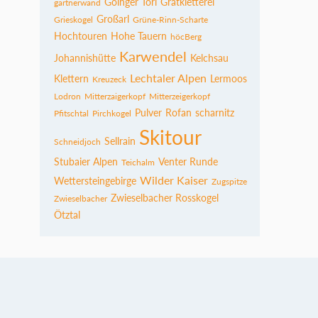
Goinger Törl
Gratkletterei
gartnerwand
Großarl
Grieskogel
Grüne-Rinn-Scharte
Hochtouren
Hohe Tauern
höcBerg
Karwendel
Johannishütte
Kelchsau
Lechtaler Alpen
Klettern
Lermoos
Kreuzeck
Lodron
Mitterzaigerkopf
Mitterzeigerkopf
Pulver
Rofan
scharnitz
Pfitschtal
Pirchkogel
Skitour
Sellrain
Schneidjoch
Stubaier Alpen
Venter Runde
Teichalm
Wilder Kaiser
Wettersteingebirge
Zugspitze
Zwieselbacher Rosskogel
Zwieselbacher
Ötztal