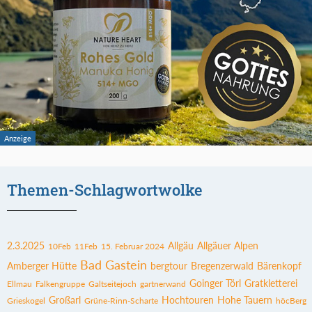
Themen-Schlagwortwolke
2.3.2025
Allgäu
Allgäuer Alpen
10Feb
11Feb
15. Februar 2024
Bad Gastein
Amberger Hütte
bergtour
Bregenzerwald
Bärenkopf
Goinger Törl
Gratkletterei
Ellmau
Falkengruppe
Galtseitejoch
gartnerwand
Großarl
Hochtouren
Hohe Tauern
Grieskogel
Grüne-Rinn-Scharte
höcBerg