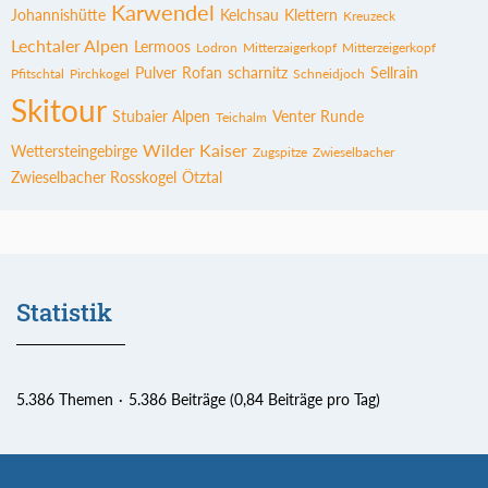
Karwendel
Johannishütte
Kelchsau
Klettern
Kreuzeck
Lechtaler Alpen
Lermoos
Lodron
Mitterzaigerkopf
Mitterzeigerkopf
Pulver
Rofan
scharnitz
Sellrain
Pfitschtal
Pirchkogel
Schneidjoch
Skitour
Stubaier Alpen
Venter Runde
Teichalm
Wilder Kaiser
Wettersteingebirge
Zugspitze
Zwieselbacher
Zwieselbacher Rosskogel
Ötztal
Statistik
5.386 Themen
5.386 Beiträge (0,84 Beiträge pro Tag)