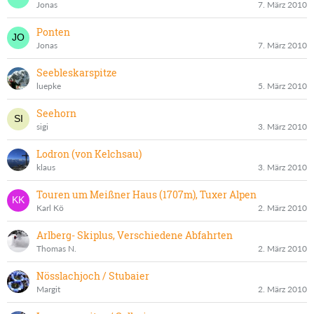
Jonas
7. März 2010
Ponten
Jonas
7. März 2010
Seebleskarspitze
luepke
5. März 2010
Seehorn
sigi
3. März 2010
Lodron (von Kelchsau)
klaus
3. März 2010
Touren um Meißner Haus (1707m), Tuxer Alpen
Karl Kö
2. März 2010
Arlberg- Skiplus, Verschiedene Abfahrten
Thomas N.
2. März 2010
Nösslachjoch / Stubaier
Margit
2. März 2010