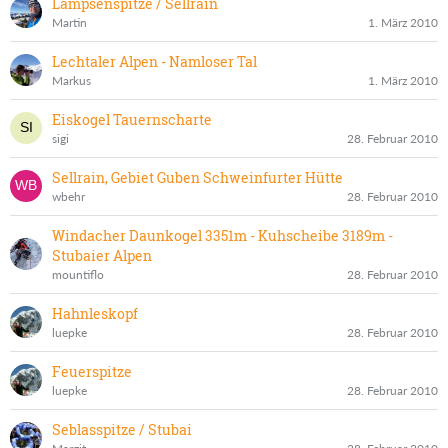
Lampsenspitze / Sellrain
Martin
1. März 2010
Lechtaler Alpen - Namloser Tal
Markus
1. März 2010
Eiskogel Tauernscharte
sigi
28. Februar 2010
Sellrain, Gebiet Guben Schweinfurter Hütte
wbehr
28. Februar 2010
Windacher Daunkogel 3351m - Kuhscheibe 3189m -
Stubaier Alpen
mountiflo
28. Februar 2010
Hahnleskopf
luepke
28. Februar 2010
Feuerspitze
luepke
28. Februar 2010
Seblasspitze / Stubai