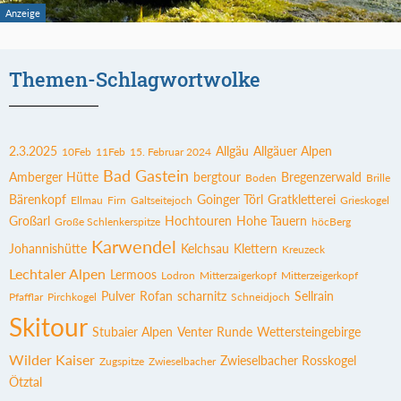
Themen-Schlagwortwolke
2.3.2025
Allgäu
Allgäuer Alpen
10Feb
11Feb
15. Februar 2024
Bad Gastein
Amberger Hütte
bergtour
Bregenzerwald
Boden
Brille
Bärenkopf
Goinger Törl
Gratkletterei
Ellmau
Firn
Galtseitejoch
Grieskogel
Großarl
Hochtouren
Hohe Tauern
Große Schlenkerspitze
höcBerg
Karwendel
Johannishütte
Kelchsau
Klettern
Kreuzeck
Lechtaler Alpen
Lermoos
Lodron
Mitterzaigerkopf
Mitterzeigerkopf
Pulver
Rofan
scharnitz
Sellrain
Pfafflar
Pirchkogel
Schneidjoch
Skitour
Stubaier Alpen
Venter Runde
Wettersteingebirge
Wilder Kaiser
Zwieselbacher Rosskogel
Zugspitze
Zwieselbacher
Ötztal