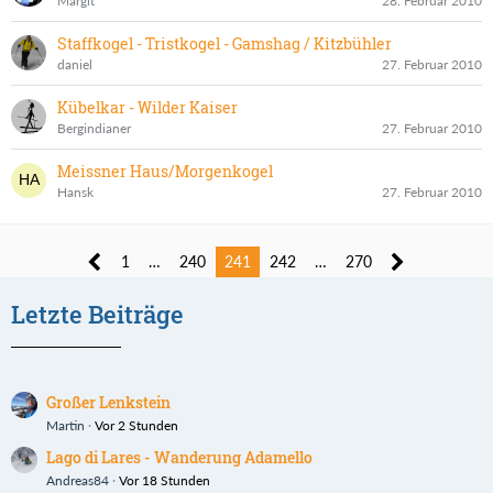
Margit
28. Februar 2010
Staffkogel - Tristkogel - Gamshag / Kitzbühler
daniel
27. Februar 2010
Kübelkar - Wilder Kaiser
Bergindianer
27. Februar 2010
Meissner Haus/Morgenkogel
Hansk
27. Februar 2010
1
…
240
241
242
…
270
Letzte Beiträge
Großer Lenkstein
Martin
Vor 2 Stunden
Lago di Lares - Wanderung Adamello
Andreas84
Vor 18 Stunden