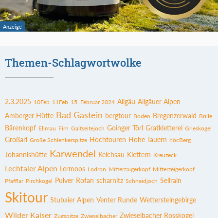
Themen-Schlagwortwolke
2.3.2025
Allgäu
Allgäuer Alpen
10Feb
11Feb
15. Februar 2024
Bad Gastein
Amberger Hütte
bergtour
Bregenzerwald
Boden
Brille
Bärenkopf
Goinger Törl
Gratkletterei
Ellmau
Firn
Galtseitejoch
Grieskogel
Großarl
Hochtouren
Hohe Tauern
Große Schlenkerspitze
höcBerg
Karwendel
Johannishütte
Kelchsau
Klettern
Kreuzeck
Lechtaler Alpen
Lermoos
Lodron
Mitterzaigerkopf
Mitterzeigerkopf
Pulver
Rofan
scharnitz
Sellrain
Pfafflar
Pirchkogel
Schneidjoch
Skitour
Stubaier Alpen
Venter Runde
Wettersteingebirge
Wilder Kaiser
Zwieselbacher Rosskogel
Zugspitze
Zwieselbacher