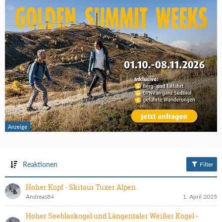
Reaktionen
Filter
Hoher Kopf - Skitour Tuxer Alpen
Andreas84
1. April 2025
Hoher Seeblaskogel und Längentaler Weißer Kogel -