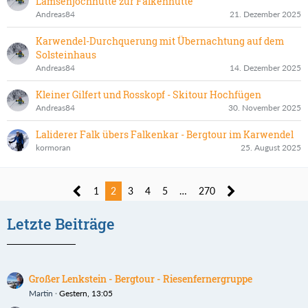
Lamsenjochhütte zur Falkenhütte
Andreas84
21. Dezember 2025
Karwendel-Durchquerung mit Übernachtung auf dem
Solsteinhaus
Andreas84
14. Dezember 2025
Kleiner Gilfert und Rosskopf - Skitour Hochfügen
Andreas84
30. November 2025
Laliderer Falk übers Falkenkar - Bergtour im Karwendel
kormoran
25. August 2025
1
2
3
4
5
…
270
Letzte Beiträge
Großer Lenkstein - Bergtour - Riesenfernergruppe
Martin
Gestern, 13:05