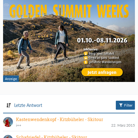
Letzte Antwort
Filter
Kastenwendenkopf - Kitzbüheler - Skitour
i++
22. März 2015
Schafsiedel - Kitzbüheler - Skitour