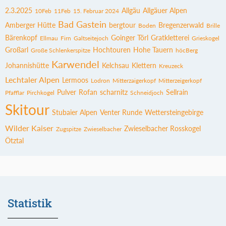
2.3.2025
Allgäu
Allgäuer Alpen
10Feb
11Feb
15. Februar 2024
Bad Gastein
Amberger Hütte
bergtour
Bregenzerwald
Boden
Brille
Bärenkopf
Goinger Törl
Gratkletterei
Ellmau
Firn
Galtseitejoch
Grieskogel
Großarl
Hochtouren
Hohe Tauern
Große Schlenkerspitze
höcBerg
Karwendel
Johannishütte
Kelchsau
Klettern
Kreuzeck
Lechtaler Alpen
Lermoos
Lodron
Mitterzaigerkopf
Mitterzeigerkopf
Pulver
Rofan
scharnitz
Sellrain
Pfafflar
Pirchkogel
Schneidjoch
Skitour
Stubaier Alpen
Venter Runde
Wettersteingebirge
Wilder Kaiser
Zwieselbacher Rosskogel
Zugspitze
Zwieselbacher
Ötztal
Statistik