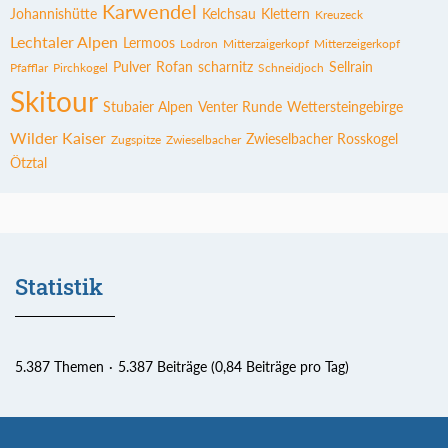
Karwendel
Johannishütte
Kelchsau
Klettern
Kreuzeck
Lechtaler Alpen
Lermoos
Lodron
Mitterzaigerkopf
Mitterzeigerkopf
Pulver
Rofan
scharnitz
Sellrain
Pfafflar
Pirchkogel
Schneidjoch
Skitour
Stubaier Alpen
Venter Runde
Wettersteingebirge
Wilder Kaiser
Zwieselbacher Rosskogel
Zugspitze
Zwieselbacher
Ötztal
Statistik
5.387 Themen
5.387 Beiträge (0,84 Beiträge pro Tag)