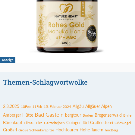
Themen-Schlagwortwolke
2.3.2025
Allgäu
Allgäuer Alpen
10Feb
11Feb
15. Februar 2024
Bad Gastein
Amberger Hütte
bergtour
Bregenzerwald
Boden
Brille
Bärenkopf
Goinger Törl
Gratkletterei
Ellmau
Firn
Galtseitejoch
Grieskogel
Großarl
Hochtouren
Hohe Tauern
Große Schlenkerspitze
höcBerg