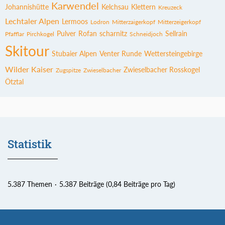
Karwendel
Johannishütte
Kelchsau
Klettern
Kreuzeck
Lechtaler Alpen
Lermoos
Lodron
Mitterzaigerkopf
Mitterzeigerkopf
Pulver
Rofan
scharnitz
Sellrain
Pfafflar
Pirchkogel
Schneidjoch
Skitour
Stubaier Alpen
Venter Runde
Wettersteingebirge
Wilder Kaiser
Zwieselbacher Rosskogel
Zugspitze
Zwieselbacher
Ötztal
Statistik
5.387 Themen
5.387 Beiträge (0,84 Beiträge pro Tag)