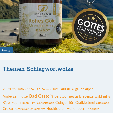
Themen-Schlagwortwolke
2.3.2025
Allgäu
Allgäuer Alpen
10Feb
11Feb
15. Februar 2024
Bad Gastein
Amberger Hütte
bergtour
Bregenzerwald
Boden
Brille
Bärenkopf
Goinger Törl
Gratkletterei
Ellmau
Firn
Galtseitejoch
Grieskogel
Großarl
Hochtouren
Hohe Tauern
Große Schlenkerspitze
höcBerg