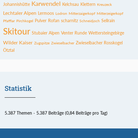
Karwendel
Johannishütte
Kelchsau
Klettern
Kreuzeck
Lechtaler Alpen
Lermoos
Lodron
Mitterzaigerkopf
Mitterzeigerkopf
Pulver
Rofan
scharnitz
Sellrain
Pfafflar
Pirchkogel
Schneidjoch
Skitour
Stubaier Alpen
Venter Runde
Wettersteingebirge
Wilder Kaiser
Zwieselbacher Rosskogel
Zugspitze
Zwieselbacher
Ötztal
Statistik
5.387 Themen
5.387 Beiträge (0,84 Beiträge pro Tag)