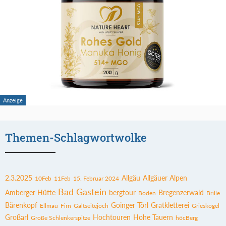
Themen-Schlagwortwolke
2.3.2025
Allgäu
Allgäuer Alpen
10Feb
11Feb
15. Februar 2024
Bad Gastein
Amberger Hütte
bergtour
Bregenzerwald
Boden
Brille
Bärenkopf
Goinger Törl
Gratkletterei
Ellmau
Firn
Galtseitejoch
Grieskogel
Großarl
Hochtouren
Hohe Tauern
Große Schlenkerspitze
höcBerg