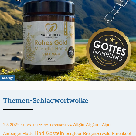
Themen-Schlagwortwolke
2.3.2025
Allgäu
Allgäuer Alpen
10Feb
11Feb
15. Februar 2024
Bad Gastein
Amberger Hütte
bergtour
Bregenzerwald
Bärenkopf