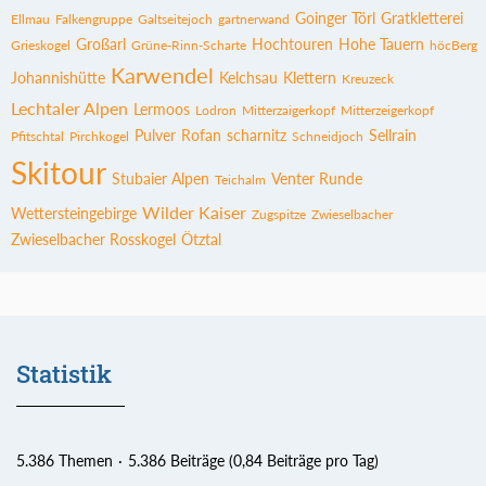
Goinger Törl
Gratkletterei
Ellmau
Falkengruppe
Galtseitejoch
gartnerwand
Großarl
Hochtouren
Hohe Tauern
Grieskogel
Grüne-Rinn-Scharte
höcBerg
Karwendel
Johannishütte
Kelchsau
Klettern
Kreuzeck
Lechtaler Alpen
Lermoos
Lodron
Mitterzaigerkopf
Mitterzeigerkopf
Pulver
Rofan
scharnitz
Sellrain
Pfitschtal
Pirchkogel
Schneidjoch
Skitour
Stubaier Alpen
Venter Runde
Teichalm
Wilder Kaiser
Wettersteingebirge
Zugspitze
Zwieselbacher
Zwieselbacher Rosskogel
Ötztal
Statistik
5.386 Themen
5.386 Beiträge (0,84 Beiträge pro Tag)