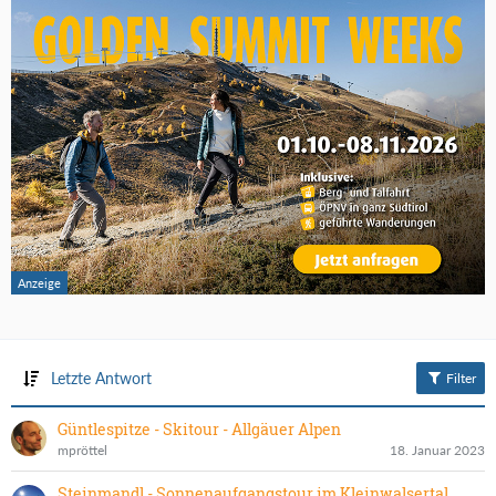
Letzte Antwort
Filter
Güntlespitze - Skitour - Allgäuer Alpen
mpröttel
18. Januar 2023
Steinmandl - Sonnenaufgangstour im Kleinwalsertal