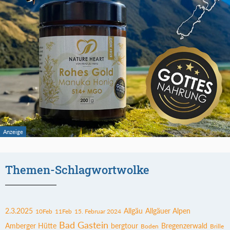
Themen-Schlagwortwolke
2.3.2025
Allgäu
Allgäuer Alpen
10Feb
11Feb
15. Februar 2024
Bad Gastein
Amberger Hütte
bergtour
Bregenzerwald
Boden
Brille