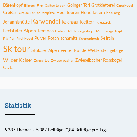
Bärenkopf
Goinger Törl
Gratkletterei
Ellmau
Firn
Galtseitejoch
Grieskogel
Großarl
Hochtouren
Hohe Tauern
Große Schlenkerspitze
höcBerg
Karwendel
Johannishütte
Kelchsau
Klettern
Kreuzeck
Lechtaler Alpen
Lermoos
Lodron
Mitterzaigerkopf
Mitterzeigerkopf
Pulver
Rofan
scharnitz
Sellrain
Pfafflar
Pirchkogel
Schneidjoch
Skitour
Stubaier Alpen
Venter Runde
Wettersteingebirge
Wilder Kaiser
Zwieselbacher Rosskogel
Zugspitze
Zwieselbacher
Ötztal
Statistik
5.387 Themen
5.387 Beiträge (0,84 Beiträge pro Tag)