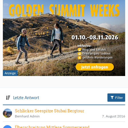
Letzte Antwort
Filter
Schlicker Seespitze Stubai Bergtour
Bernhard Admin
7. August 2016
Überschreitung Mittlere Sommerwand