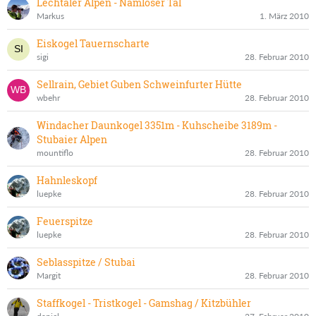
Lechtaler Alpen - Namloser Tal
Markus
1. März 2010
Eiskogel Tauernscharte
sigi
28. Februar 2010
Sellrain, Gebiet Guben Schweinfurter Hütte
wbehr
28. Februar 2010
Windacher Daunkogel 3351m - Kuhscheibe 3189m -
Stubaier Alpen
mountiflo
28. Februar 2010
Hahnleskopf
luepke
28. Februar 2010
Feuerspitze
luepke
28. Februar 2010
Seblasspitze / Stubai
Margit
28. Februar 2010
Staffkogel - Tristkogel - Gamshag / Kitzbühler