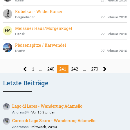
daniel
27. Februar 2010
Kübelkar - Wilder Kaiser
Bergindianer
27. Februar 2010
Meissner Haus/Morgenkogel
Hansk
27. Februar 2010
Pleisenspitze / Karwendel
Martin
27. Februar 2010
1
…
240
241
242
…
270
Letzte Beiträge
Lago di Lares - Wanderung Adamello
Andreas84
Vor 15 Stunden
Corno di Lago Scuro - Wanderung Adamello
Andreas84
Mittwoch, 20:40