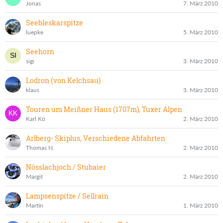
Jonas
7. März 2010
Seebleskarspitze
luepke
5. März 2010
Seehorn
sigi
3. März 2010
Lodron (von Kelchsau)
klaus
3. März 2010
Touren um Meißner Haus (1707m), Tuxer Alpen
Karl Kö
2. März 2010
Arlberg- Skiplus, Verschiedene Abfahrten
Thomas N.
2. März 2010
Nösslachjoch / Stubaier
Margit
2. März 2010
Lampsenspitze / Sellrain
Martin
1. März 2010